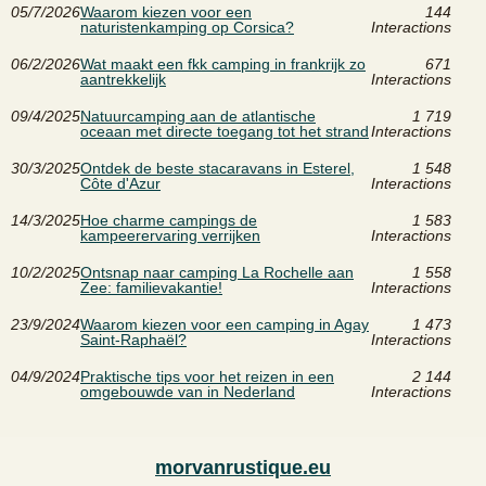
05/7/2026
Waarom kiezen voor een
144
naturistenkamping op Corsica?
Interactions
06/2/2026
Wat maakt een fkk camping in frankrijk zo
671
aantrekkelijk
Interactions
09/4/2025
Natuurcamping aan de atlantische
1 719
oceaan met directe toegang tot het strand
Interactions
30/3/2025
Ontdek de beste stacaravans in Esterel,
1 548
Côte d'Azur
Interactions
14/3/2025
Hoe charme campings de
1 583
kampeerervaring verrijken
Interactions
10/2/2025
Ontsnap naar camping La Rochelle aan
1 558
Zee: familievakantie!
Interactions
23/9/2024
Waarom kiezen voor een camping in Agay
1 473
Saint-Raphaël?
Interactions
04/9/2024
Praktische tips voor het reizen in een
2 144
omgebouwde van in Nederland
Interactions
morvanrustique.eu