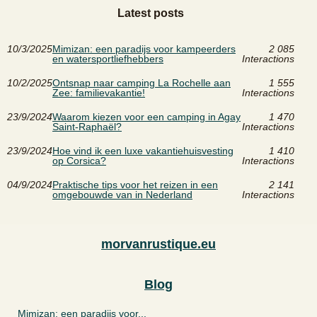
Latest posts
10/3/2025
Mimizan: een paradijs voor kampeerders
2 085
en watersportliefhebbers
Interactions
10/2/2025
Ontsnap naar camping La Rochelle aan
1 555
Zee: familievakantie!
Interactions
23/9/2024
Waarom kiezen voor een camping in Agay
1 470
Saint-Raphaël?
Interactions
23/9/2024
Hoe vind ik een luxe vakantiehuisvesting
1 410
op Corsica?
Interactions
04/9/2024
Praktische tips voor het reizen in een
2 141
omgebouwde van in Nederland
Interactions
morvanrustique.eu
Blog
Mimizan: een paradijs voor...